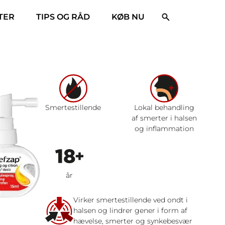
E​R
TIPS OG RÅD
KØB NU
Smertestillende
Lokal behandling
af smerter i halsen
og inflammation
år
Virker smertestillende ved ondt i
halsen og lindrer gener i form af
hævelse, smerter og synkebesvær