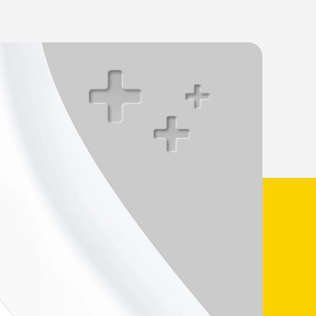
hudreaktion (udslæt, afskalning,
 slagtilfælde. Risikoen er større ved