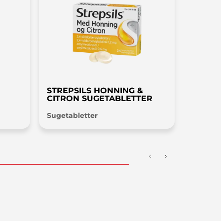
STREPSILS HONNING &
CITRON SUGETABLETTER
yre
Sugetabletter
behov for antibiotika)
vssygdom (MCTD)