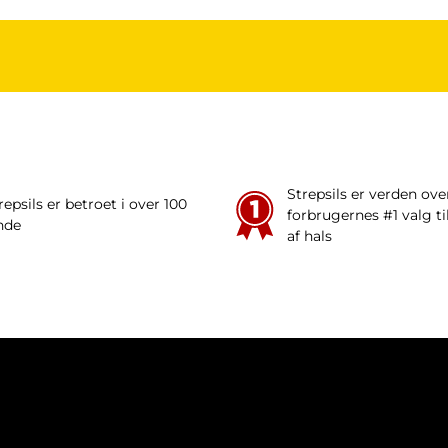
onalet, hvis du bruger anden medicin eller har gjort det 
e lægemidler (NSAID), herunder selektive cyclooxygena
lødning i mave eller tarm
blodfortyndende medicin
Strepsils er verden ove
ister (medicin mod forhøjet blodtryk)
repsils er betroet i over 100
forbrugernes #1 valg t
nde
af hals
umbesparende lægemidler
ing af depression)
igt hjerte)
ning efter transplantation)
else)
IK
COOKIEPOLITIK
KONTAKT OS
SITEMAP