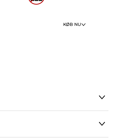
KØB NU
en, så som smerter og hævelse. På
rødme, hævelser og synkebesvær.