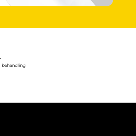
for nylig. Dette gælder også medicin,
se-2- hæmmere mod smerter eller
r
il behandling