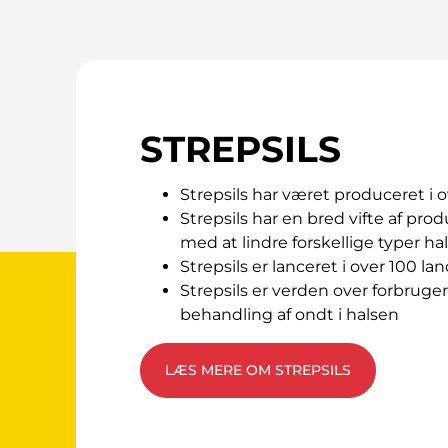
du har hjerte-, nyre- eller leverprobleme
du har haft et slagtilfælde
du er i de første 6 måneder af din gravid
STREPSILS
Mens du bruger Strefzap honning og citr
Strepsils har været produceret i o
Du skal straks stoppe med at bruge mun
Strepsils har en bred vifte af prod
blæredannelse) eller andre tegn på en al
med at lindre forskellige typer h
Strepsils er lanceret i over 100 la
Fortæl alle usædvanlige mavesymptomer 
Strepsils er verden over forbrugern
Kontakt lægen, hvis du ikke får det bedre
behandling af ondt i halsen
Brug af medicin som flurbiprofen kan være
LÆS MERE OM STREPSILS
høje doser og langvarig behandling.
Brug af anden medicin sammen med Stre