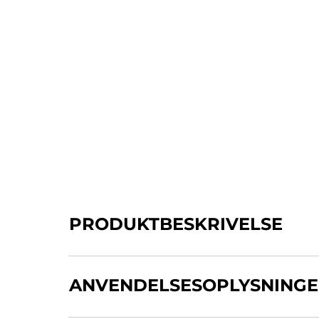
PRODUKTBESKRIVELSE
Strefzap mundhulespray er sukkerfri, med 
ANVENDELSESOPLYSNING
Sprayen har en smertestillende effekt og v
grund af sin antiinflammatoriske effekt, e