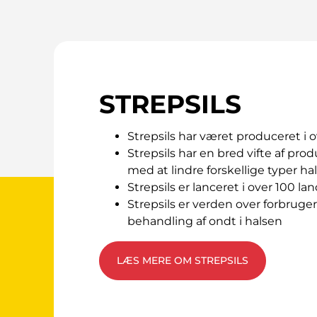
Dette lægemiddel indeholder mindre end 1 m
Dette lægemiddel indeholder duftstof med citra
farnesol, geraniol, isoeugenol og linalool ka
STREPSILS
Kontakt lægen, hvis du får det værre, eller h
Læs omhyggeligt vejledningen på pakken 
Strepsils har været produceret i o
Strepsils har en bred vifte af prod
Se den nyeste indlægsseddel på www.indl
med at lindre forskellige typer h
Strepsils er lanceret i over 100 la
Strepsils er verden over forbrugern
behandling af ondt i halsen
LÆS MERE OM STREPSILS