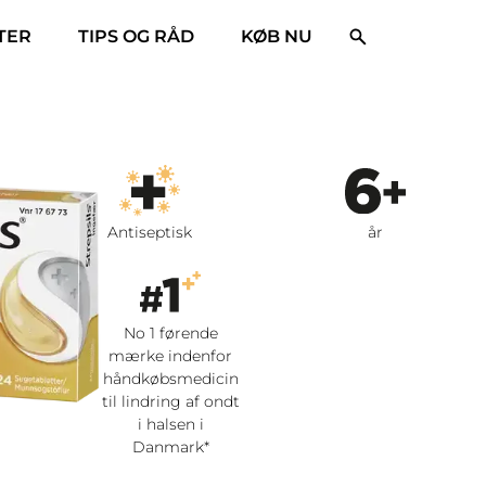
E​R
TIPS OG RÅD
KØB NU
Antiseptisk
år
No 1 førende
mærke indenfor
håndkøbsmedicin
til lindring af ondt
i halsen i
Danmark*