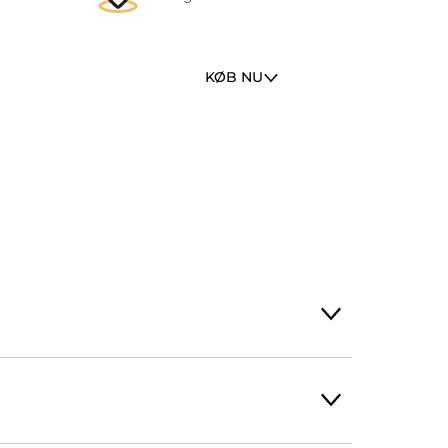
KØB NU
 indtagelse. Sugetabletterne har en
test skyldes en infektion. Strepsils
saget af en virus eller bakterier, som
erier og har en lindrende virkning på