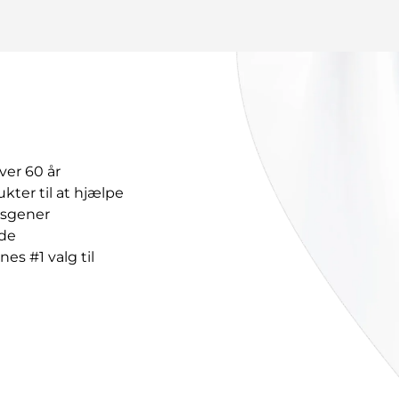
mol (23 mg) natrium pr. sugetablet, dvs. det er i det v
l, citranellol, eugenol, farnesol, geraniol, isoeugenol og l
n medføre allergiske reaktioner.
vis du ikke får det bedre i løbet af få dage
og indlægssedlen.
ver 60 år
ukter til at hjælpe
aegsseddel.dk
alsgener
nde
es #1 valg til