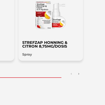
 du spørge din læge eller
ide.
es i modermælk. En risiko for
STREFZAP HONNING &
CITRON 8,75MG/DOSIS
Spray
du tager denne medicin, hvis lægen
 vejrtrækningsbesvær.
nfrit’ og anses derfor for sikkert for
ar hvedeallergi (ikke det samme som