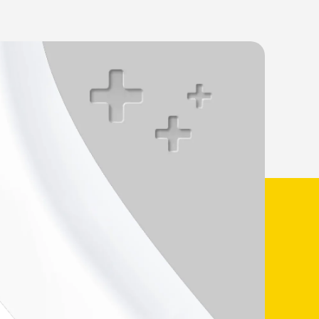
æsentlige natriumfrit.
inalool. Citral, citranellol, eugenol,