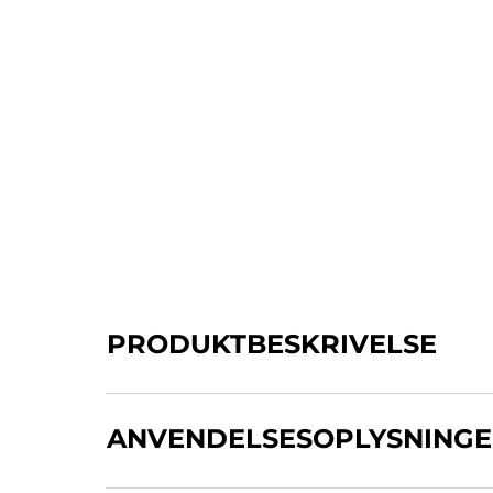
PRODUKTBESKRIVELSE
Strepsils Ingefær med smag af Ingefær, som
lindrende effekt og virker hurtigt mod halssm
ANVENDELSESOPLYSNING
har en antibakteriel og antiviral virkning, 
giver gener og ondt i halsen.
De aktive ingre