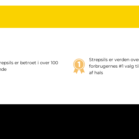
Strepsils er verden ove
repsils er betroet i over 100
forbrugernes #1 valg t
nde
af hals
IK
COOKIEPOLITIK
KONTAKT OS
SITEMAP