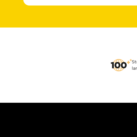
St
la
VILKÅR OG BETINGELSER
FORTROLIGHEDSPOLIT