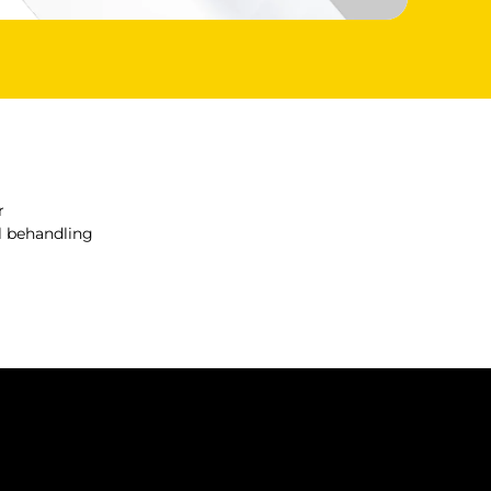
r
il behandling