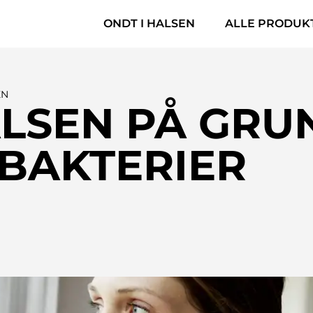
​ONDT I HALSEN
ALLE PRODUKT
EN
ALSEN PÅ GRU
 BAKTERIER