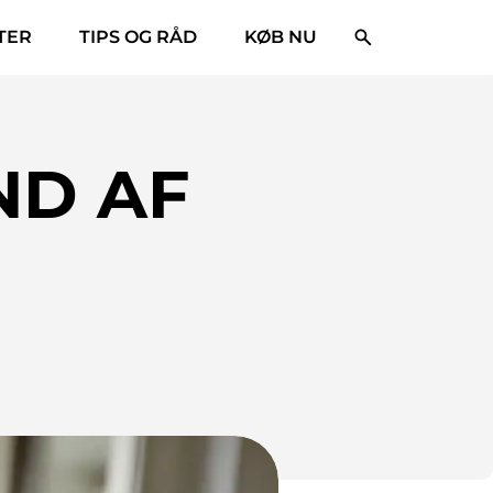
E​R
TIPS OG RÅD
KØB NU
ND AF