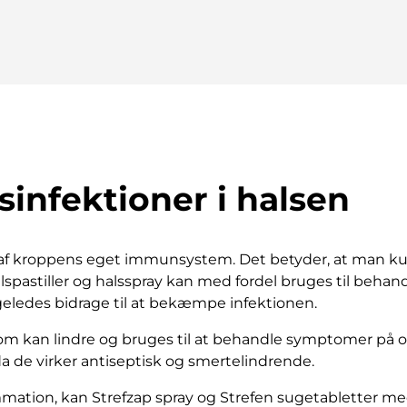
sinfektioner i halsen
 af kroppens eget immunsystem. Det betyder, at man 
spastiller og halsspray kan med fordel bruges til behandl
geledes bidrage til at bekæmpe infektionen.
som kan lindre og bruges til at behandle symptomer på on
 da de virker antiseptisk og smertelindrende.
ation, kan Strefzap spray og Strefen sugetabletter medv