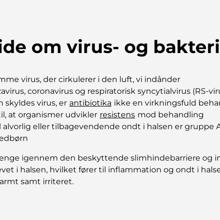
vide om virus- og bakter
e virus, der cirkulerer i den luft, vi indånder
avirus, coronavirus og respiratorisk syncytialvirus (RS-vir
n skyldes virus, er
antibiotika
ikke en virkningsfuld beha
l, at organismer udvikler
resistens
mod behandling
 alvorlig eller tilbagevendende ondt i halsen er gruppe A
pædbørn
trænge igennem den beskyttende slimhindebarriere og in
t i halsen, hvilket fører til inflammation og ondt i hal
armt samt irriteret.